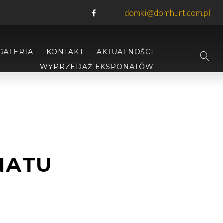
domki@domhurt.com.pl
GALERIA
KONTAKT
AKTUALNOŚCI
WYPRZEDAŻ EKSPONATÓW
NATU