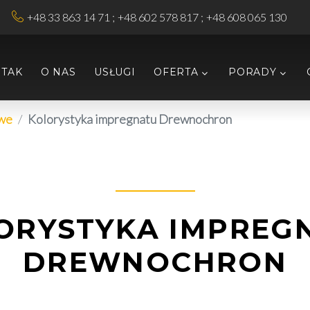
+48 33 863 14 71
+48 602 578 817
+48 608 065 130
RTAK
O NAS
USŁUGI
OFERTA
PORADY
owe
Kolorystyka impregnatu Drewnochron
ORYSTYKA IMPREG
DREWNOCHRON