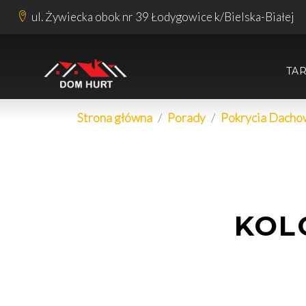
ul. Żywiecka obok nr 39 Łodygowice k/Bielska-Białej
TA
Strona główna
Porady
Pokrycia Dach
KOL