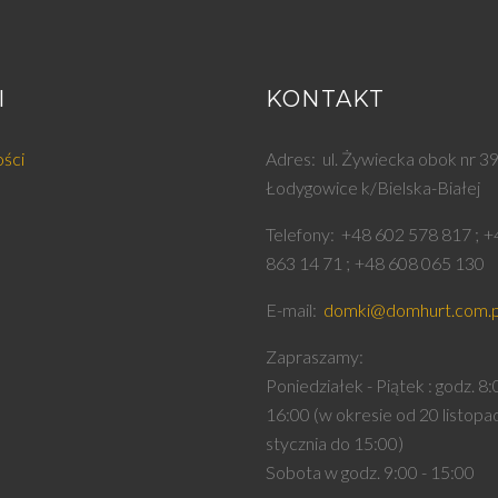
I
KONTAKT
ości
Adres
ul. Żywiecka obok nr 3
Łodygowice k/Bielska-Białej
Telefony
+48 602 578 817
+
863 14 71
+48 608 065 130
E-mail
domki@domhurt.com.p
Zapraszamy
Poniedziałek - Piątek : godz. 8:
16:00 (w okresie od 20 listopa
stycznia do 15:00)
Sobota w godz. 9:00 - 15:00