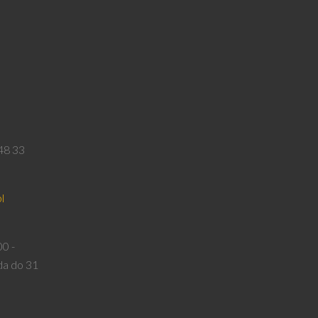
9
48 33
l
00 -
da do 31